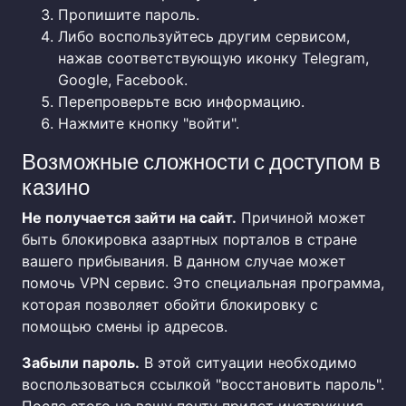
Пропишите пароль.
Либо воспользуйтесь другим сервисом,
нажав соответствующую иконку Telegram,
Google, Facebook.
Перепроверьте всю информацию.
Нажмите кнопку "войти".
Возможные сложности с доступом в
казино
Не получается зайти на сайт.
Причиной может
быть блокировка азартных порталов в стране
вашего прибывания. В данном случае может
помочь VPN сервис. Это специальная программа,
которая позволяет обойти блокировку с
помощью смены ip адресов.
Забыли пароль.
В этой ситуации необходимо
воспользоваться ссылкой "восстановить пароль".