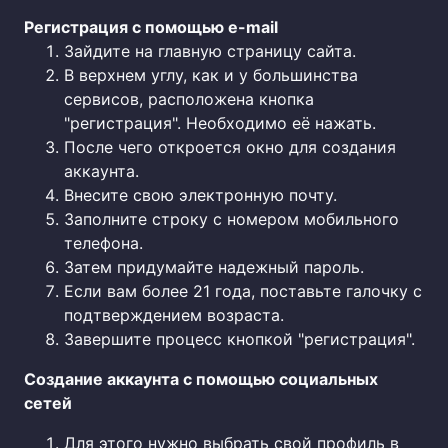
Регистрация с помощью e-mail
Зайдите на главную страницу сайта.
В верхнем углу, как и у большинства
сервисов, расположена кнопка
"регистрация". Необходимо её нажать.
После чего откроется окно для создания
аккаунта.
Внесите свою электронную почту.
Заполните строку с номером мобильного
телефона.
Затем придумайте надежный пароль.
Если вам более 21 года, поставьте галочку с
подтверждением возраста.
Завершите процесс кнопкой "регистрация".
Создание аккаунта с помощью социальных
сетей
Для этого нужно выбрать свой профиль в