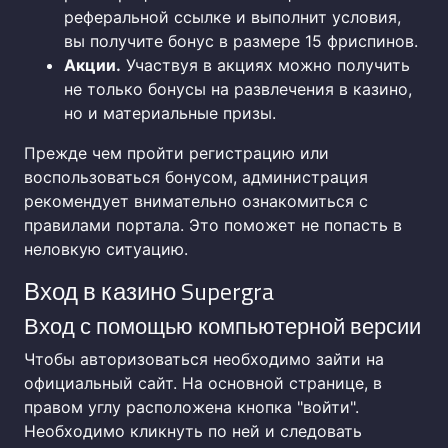
реферальной ссылке и выполнит условия,
вы получите бонус в размере 15 фриспинов.
Акции.
Участвуя в акциях можно получить
не только бонусы на развлечения в казино,
но и материальные призы.
Прежде чем пройти регистрацию или
воспользоваться бонусом, администрация
рекомендует внимательно ознакомиться с
правилами портала. Это поможет не попасть в
неловкую ситуацию.
Вход в казино Supergra
Вход с помощью компьютерной версии
Чтобы авторизоваться необходимо зайти на
официальный сайт. На основной странице, в
правом углу расположена кнопка "войти".
Необходимо кликнуть по ней и следовать