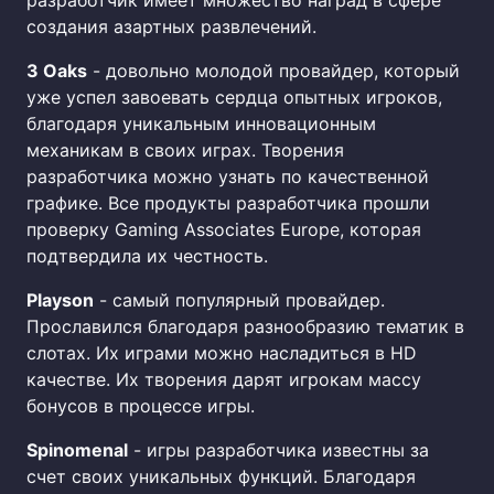
разработчик имеет множество наград в сфере
создания азартных развлечений.
3 Oaks
- довольно молодой провайдер, который
уже успел завоевать сердца опытных игроков,
благодаря уникальным инновационным
механикам в своих играх. Творения
разработчика можно узнать по качественной
графике. Все продукты разработчика прошли
проверку Gaming Associates Europe, которая
подтвердила их честность.
Playson
- самый популярный провайдер.
Прославился благодаря разнообразию тематик в
слотах. Их играми можно насладиться в HD
качестве. Их творения дарят игрокам массу
бонусов в процессе игры.
Spinomenal
- игры разработчика известны за
счет своих уникальных функций. Благодаря