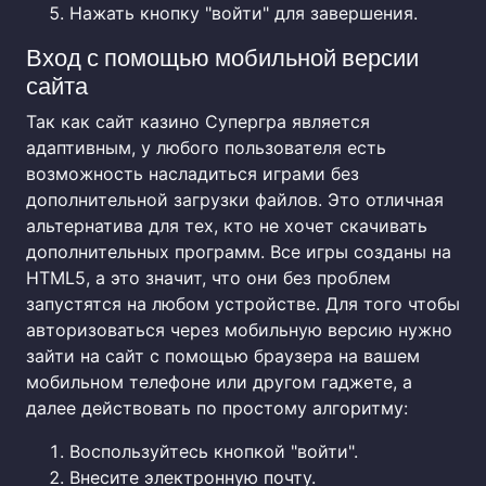
Нажать кнопку "войти" для завершения.
Вход с помощью мобильной версии
сайта
Так как сайт казино Супергра является
адаптивным, у любого пользователя есть
возможность насладиться играми без
дополнительной загрузки файлов. Это отличная
альтернатива для тех, кто не хочет скачивать
дополнительных программ. Все игры созданы на
HTML5, а это значит, что они без проблем
запустятся на любом устройстве. Для того чтобы
авторизоваться через мобильную версию нужно
зайти на сайт с помощью браузера на вашем
мобильном телефоне или другом гаджете, а
далее действовать по простому алгоритму:
Воспользуйтесь кнопкой "войти".
Внесите электронную почту.